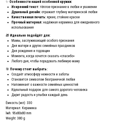
✨
Особенности нашей особенной кружки:
Искренний текст:
тёплое признание в любви и уважении
Душевный дизайн:
отражает глубину материнской любви
Качественная печать:
яркие, стойкие краски
Прочный материал:
надёжная керамика для ежедневного
использования
🎁
Идеально подойдёт для:
Мамы, заслуживающей особого признания
Дня матери и других семейных праздников
Дня рождения и годовщин
Момента, когда хочется сказать «спасибо»
Любого дня, чтобы порадовать любимую маму
🎯
Почему стоит выбрать:
Создаёт атмосферу нежности и заботы
Становится символом безграничной любви
Напоминает о важности семейных ценностей
Идеальный подарок для самого дорогого человека
Дарит радость и улыбки каждый день
Ёмкость (мл): 330
Материал: Керамика
lwh: 95x80x80 mm
Weight: 380 g