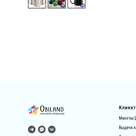
Клиен
Макеты/
Выдача з