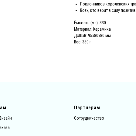
Поклонников королевских тр
Всех, кто верит в силу позитив
Ёмкость (мл): 330
Материал: Керамика
ДxШxВ: 95x80x80 мм
Вес: 380 г
там
Партнерам
Дизайн
Сотрудничество
аказа