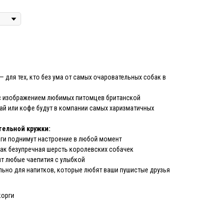
— для тех, кто без ума от самых очаровательных собак в
 с изображением любимых питомцев британской
ай или кофе будут в компании самых харизматичных
тельной кружки:
ги поднимут настроение в любой момент
ак безупречная шерсть королевских собачек
т любые чаепития с улыбкой
ьно для напитков, которые любят ваши пушистые друзья
корги
й