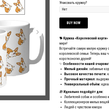
Упаковать кружку?
BUY NOW
🐕
Кружка «Королевский корги»
мире!
Встречайте самую милую кружку
королевской семьи. Теперь ваш ч
коротконогих друзей!
✨
Особенности нашей очарова
Милый дизайн:
забавные кор
Высокое качество печати:
к
Прочный материал:
выдержи
Универсальный объём:
идеал
🎁
Идеально подойдёт для:
Любителей собак и особенно 
Коллекционеров милых веще
Людей с чувством юмора