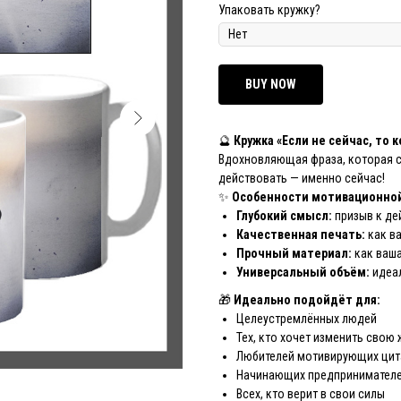
Упаковать кружку?
BUY NOW
🔮
Кружка «Если не сейчас, то 
Вдохновляющая фраза, которая с
действовать — именно сейчас!
✨
Особенности мотивационной
Глубокий смысл:
призыв к де
Качественная печать:
как в
Прочный материал:
как ваша
Универсальный объём:
идеал
🎁
Идеально подойдёт для:
Целеустремлённых людей
Тех, кто хочет изменить свою
Любителей мотивирующих цит
Начинающих предпринимател
Всех, кто верит в свои силы