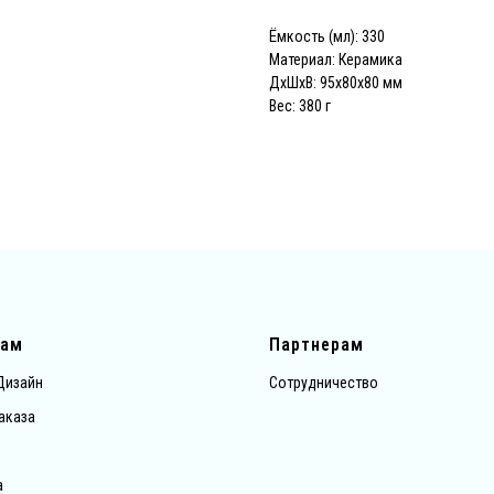
Ёмкость (мл): 330
Материал: Керамика
ДxШxВ: 95x80x80 мм
Вес: 380 г
там
Партнерам
Дизайн
Сотрудничество
аказа
а