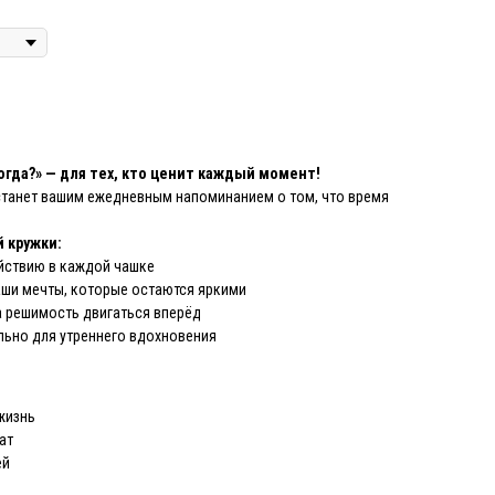
когда?» — для тех, кто ценит каждый момент!
танет вашим ежедневным напоминанием о том, что время
 кружки:
йствию в каждой чашке
аши мечты, которые остаются яркими
 решимость двигаться вперёд
ьно для утреннего вдохновения
 жизнь
ат
ей