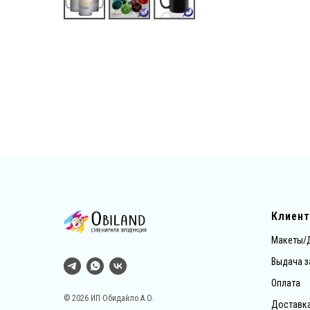
Клиен
Макеты/
Выдача з
Оплата
© 2026 ИП Обидайло А.О.
Доставк