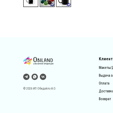
Клиен
Макеты/
Выдача з
Оплата
© 2026 ИП Обидайло А.О.
Доставк
Возврат