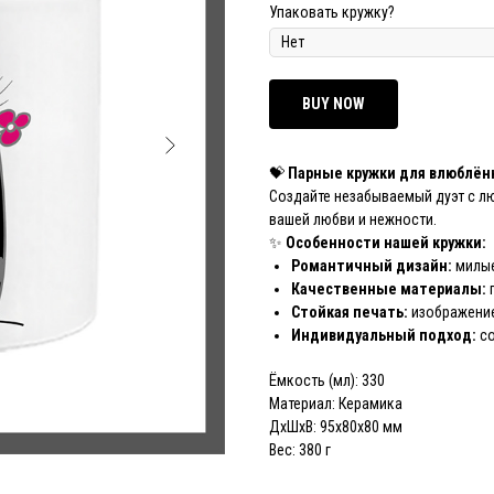
Упаковать кружку?
BUY NOW
💝
Парные кружки для влюблён
Создайте незабываемый дуэт с л
вашей любви и нежности.
✨
Особенности нашей кружки:
Романтичный дизайн:
милые
Качественные материалы:
Стойкая печать:
изображение
Индивидуальный подход:
со
Ёмкость (мл): 330
Материал: Керамика
ДxШxВ: 95x80x80 мм
Вес: 380 г