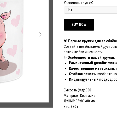
Упаковать кружку?
BUY NOW
💝
Парные кружки для влюблён
Создайте незабываемый дуэт с л
вашей любви и нежности.
✨
Особенности нашей кружки:
Романтичный дизайн:
милые
Качественные материалы:
Стойкая печать:
изображение
Индивидуальный подход:
со
Ёмкость (мл): 330
Материал: Керамика
ДxШxВ: 95x80x80 мм
Вес: 380 г