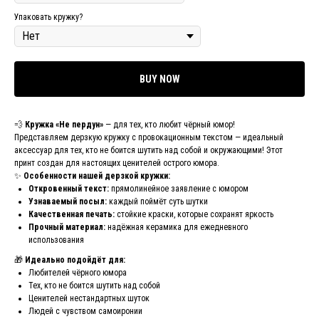
Упаковать кружку?
BUY NOW
💨
Кружка «Не пердун»
— для тех, кто любит чёрный юмор!
Представляем дерзкую кружку с провокационным текстом — идеальный
аксессуар для тех, кто не боится шутить над собой и окружающими! Этот
принт создан для настоящих ценителей острого юмора.
✨
Особенности нашей дерзкой кружки:
Откровенный текст:
прямолинейное заявление с юмором
Узнаваемый посыл:
каждый поймёт суть шутки
Качественная печать:
стойкие краски, которые сохранят яркость
Прочный материал:
надёжная керамика для ежедневного
использования
🎁
Идеально подойдёт для:
Любителей чёрного юмора
Тех, кто не боится шутить над собой
Ценителей нестандартных шуток
Людей с чувством самоиронии