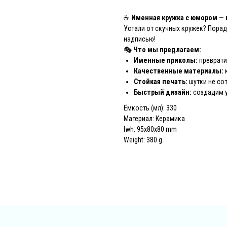
☕
Именная кружка с юмором — 
Устали от скучных кружек? Порад
надписью!
🎭
Что мы предлагаем:
Именные приколы:
преврати
Качественные материалы:
Стойкая печать:
шутки не со
Быстрый дизайн:
создадим у
Ёмкость (мл): 330
Материал: Керамика
lwh: 95x80x80 mm
Weight: 380 g