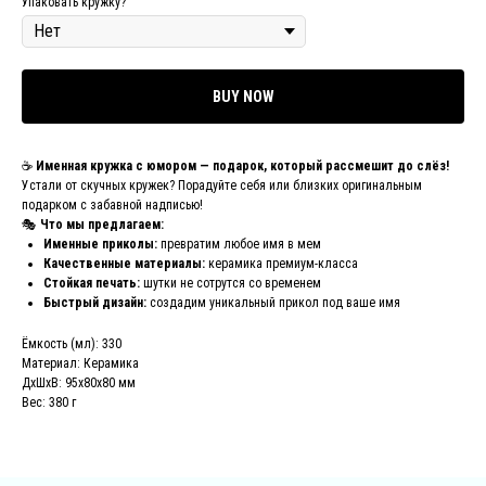
Упаковать кружку?
BUY NOW
☕
Именная кружка с юмором — подарок, который рассмешит до слёз!
Устали от скучных кружек? Порадуйте себя или близких оригинальным
подарком с забавной надписью!
🎭
Что мы предлагаем:
Именные приколы:
превратим любое имя в мем
Качественные материалы:
керамика премиум-класса
Стойкая печать:
шутки не сотрутся со временем
Быстрый дизайн:
создадим уникальный прикол под ваше имя
Ёмкость (мл): 330
Материал: Керамика
ДxШxВ: 95x80x80 мм
Вес: 380 г