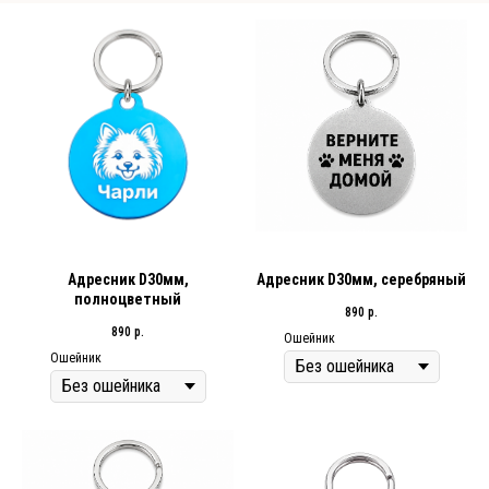
Адресник D30мм,
Адресник D30мм, серебряный
полноцветный
890
р.
890
р.
Ошейник
Ошейник