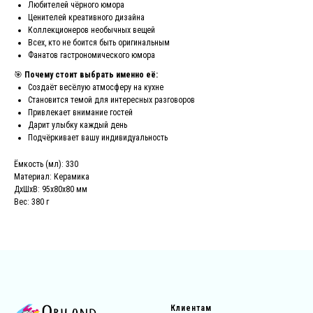
Любителей чёрного юмора
Ценителей креативного дизайна
Коллекционеров необычных вещей
Всех, кто не боится быть оригинальным
Фанатов гастрономического юмора
🎯
Почему стоит выбрать именно её:
Создаёт весёлую атмосферу на кухне
Становится темой для интересных разговоров
Привлекает внимание гостей
Дарит улыбку каждый день
Подчёркивает вашу индивидуальность
Ёмкость (мл): 330
Материал: Керамика
ДxШxВ: 95x80x80 мм
Вес: 380 г
Клиентам