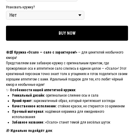
Упаковать кружку?
BUY NOW
🐝🥓
Кружка «Осало — сало с характером!»
— для ценителей необычного
юмора!
Представляем вам забавную кружку с оригинальным принтом, где
прожорливая оса и аппетитное сало слились в единое целое — «Осало»! Этот
креативный персонаж точно знает толк в угощениях и готов поделиться своим
хорошим аппетитом с вами. Идеальный подарок для тех, кто любит чёрный
юмор и необычные идеи!
✨
Особенности нашей аппетитной кружки:
Уникальный дизайн:
оригинальное слияние осы и сала
Яркий принт:
харизматичный образ, который притягивает взгляды
Качественное исполнение:
стойкие краски, не стираются со временем
Прочный материал:
надёжная керамика для ежедневного
использования
Забавное название:
«Осало» станет темой для весёлых шуток
🎁
Идеально подойдёт для: