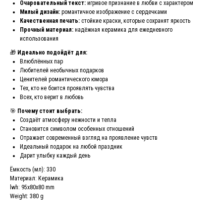
Очаровательный текст:
игривое признание в любви с характером
Милый дизайн:
романтичное изображение с сердечками
Качественная печать:
стойкие краски, которые сохранят яркость
Прочный материал:
надёжная керамика для ежедневного
использования
🎁
Идеально подойдёт для:
Влюблённых пар
Любителей необычных подарков
Ценителей романтического юмора
Тех, кто не боится проявлять чувства
Всех, кто верит в любовь
🎯
Почему стоит выбрать:
Создаёт атмосферу нежности и тепла
Становится символом особенных отношений
Отражает современный взгляд на проявление чувств
Идеальный подарок на любой праздник
Дарит улыбку каждый день
Ёмкость (мл): 330
Материал: Керамика
lwh: 95x80x80 mm
Weight: 380 g