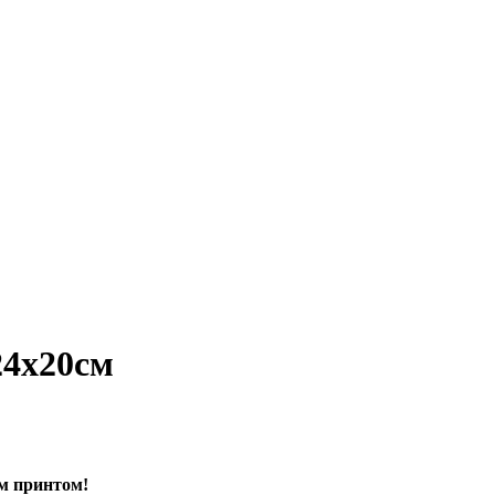
24х20см
м принтом!