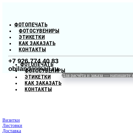
ФОТОПЕЧАТЬ
ФОТОСУВЕНИРЫ
ЭТИКЕТКИ
КАК ЗАКАЗАТЬ
КОНТАКТЫ
+7 926 774 40 83
ФОТОПЕЧАТЬ
obiland@mail.ru
ФОТОСУВЕНИРЫ
Для расчёта и заказа — напишите 
ЭТИКЕТКИ
КАК ЗАКАЗАТЬ
КОНТАКТЫ
Визитки
Листовки
Доставка