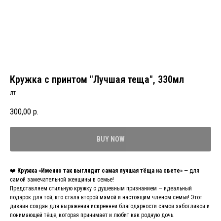
Кружка с принтом "Лучшая теща", 330мл
лт
300,00
р.
BUY NOW
❤️
Кружка «Именно так выглядит самая лучшая тёща на свете»
— для
самой замечательной женщины в семье!
Представляем стильную кружку с душевным признанием — идеальный
подарок для той, кто стала второй мамой и настоящим членом семьи! Этот
дизайн создан для выражения искренней благодарности самой заботливой и
понимающей тёще, которая принимает и любит как родную дочь.