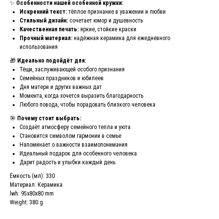
✨
Особенности нашей особенной кружки:
Искренний текст:
тёплое признание в уважении и любви
Стильный дизайн:
сочетает юмор и душевность
Качественная печать:
яркие, стойкие краски
Прочный материал:
надёжная керамика для ежедневного
использования
🎁
Идеально подойдёт для:
Тёщи, заслуживающей особого признания
Семейных праздников и юбилеев
Дня матери и других важных дат
Момента, когда хочется выразить благодарность
Любого повода, чтобы порадовать близкого человека
🎯
Почему стоит выбрать:
Создаёт атмосферу семейного тепла и уюта
Становится символом гармонии в семье
Напоминает о важности взаимопонимания
Идеальный подарок для особенного человека
Дарит радость и улыбки каждый день
Ёмкость (мл): 330
Материал: Керамика
lwh: 95x80x80 mm
Weight: 380 g