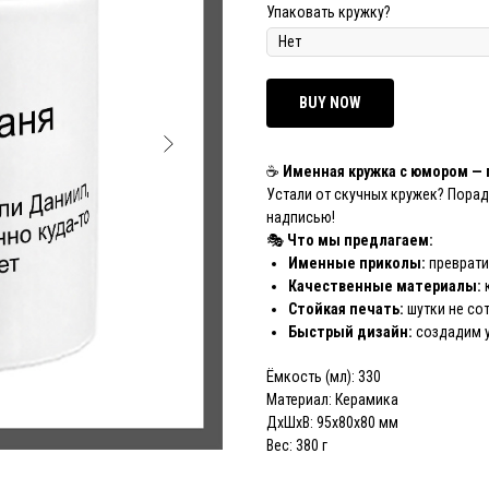
Упаковать кружку?
BUY NOW
☕
Именная кружка с юмором — 
Устали от скучных кружек? Порад
надписью!
🎭
Что мы предлагаем:
Именные приколы:
преврати
Качественные материалы:
Стойкая печать:
шутки не со
Быстрый дизайн:
создадим у
Ёмкость (мл): 330
Материал: Керамика
ДxШxВ: 95x80x80 мм
Вес: 380 г