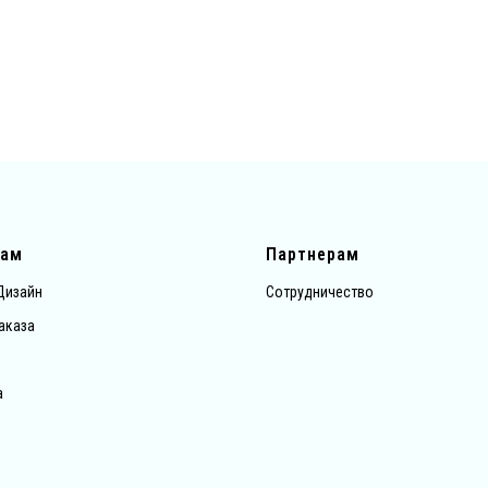
там
Партнерам
Дизайн
Сотрудничество
аказа
а