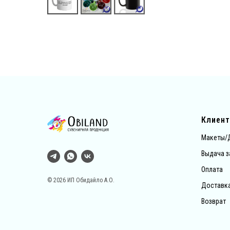
Клиен
Макеты/
Выдача з
Оплата
© 2026 ИП Обидайло А.О.
Доставк
Возврат