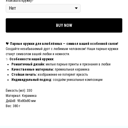
Упаковать кружку?
BUY NOW
💝
Парные кружки для влюблённых — символ вашей особенной связи!
Создайте незабываемый дуэт с любимым человеком! Наши парные кружки
станут символом вашей любви и нежности.
✨
Особенности нашей кружки:
Романтичный дизайн:
милые парные принты и признания в любви
Качественные материалы:
премиальная керамика
Стойкая печать:
изображение не потеряет яркость
Индивидуальный подход:
создаём уникальные композиции
Ёмкость (мл): 330
Материал: Керамика
ДxШxВ: 95x80x80 мм
Вес: 380 г