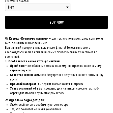
Упаковать кружку?
BUY NOW
😸
Кружка «Котики-романтики»
— для тех, кто понимает: даже коты могут
быть пошлыми и влюблёнными!
Ваш личный пропуск в мир кошачьего флирта! Теперь вы можете
наслаждаться чаем в компании самых любвеобильных пушистиков во
вселенной.
✨
Особенности нашей кото-романтики:
Яркий принт:
влюблённые котики поднимут настроение даже самому
серьёзному коту
Качественная печать:
как безупречная репутация вашего питомца (ну
почти)
Прочный материал:
выдержит любые кошачьи страсти
Универсальный объём:
идеально для напитков, которые так любят
опрокидывать ваши пушистые романтики
🎁
Идеально подойдёт для:
Любителей котов с особым чувством юмора
Тех, кто понимает кошачьи ухаживания