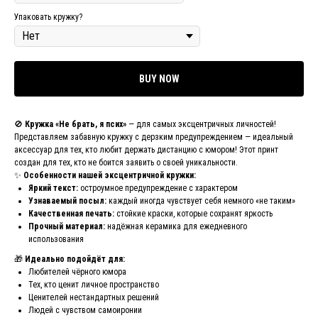
Упаковать кружку?
BUY NOW
🚫
Кружка «Не брать, я псих»
— для самых эксцентричных личностей!
Представляем забавную кружку с дерзким предупреждением — идеальный
аксессуар для тех, кто любит держать дистанцию с юмором! Этот принт
создан для тех, кто не боится заявить о своей уникальности.
✨
Особенности нашей эксцентричной кружки:
Яркий текст:
остроумное предупреждение с характером
Узнаваемый посыл:
каждый иногда чувствует себя немного «не таким»
Качественная печать:
стойкие краски, которые сохранят яркость
Прочный материал:
надёжная керамика для ежедневного
использования
🎁
Идеально подойдёт для:
Любителей чёрного юмора
Тех, кто ценит личное пространство
Ценителей нестандартных решений
Людей с чувством самоиронии