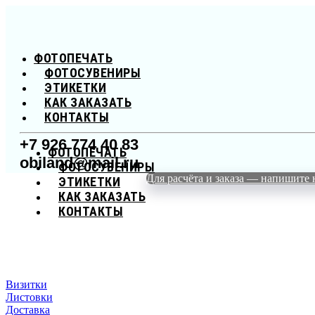
ФОТОПЕЧАТЬ
ФОТОСУВЕНИРЫ
ЭТИКЕТКИ
КАК ЗАКАЗАТЬ
КОНТАКТЫ
+7 926 774 40 83
ФОТОПЕЧАТЬ
obiland@mail.ru
ФОТОСУВЕНИРЫ
Для расчёта и заказа — напишите 
ЭТИКЕТКИ
КАК ЗАКАЗАТЬ
КОНТАКТЫ
Визитки
Листовки
Доставка