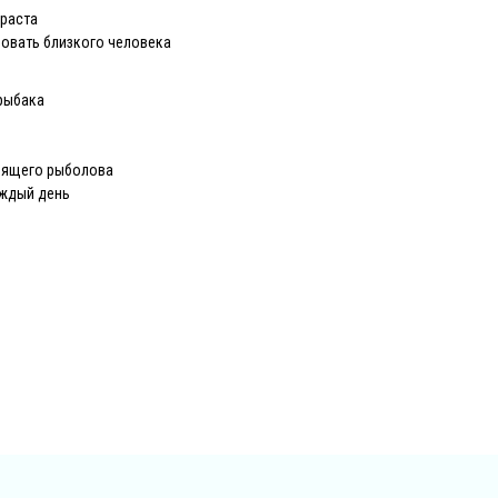
раста
довать близкого человека
рыбака
оящего рыболова
аждый день