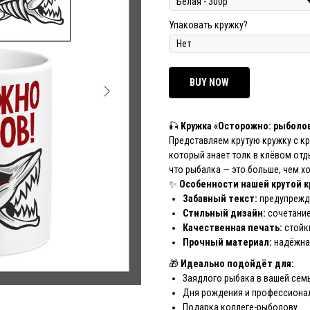
Упаковать кружку?
BUY NOW
🎣
Кружка «Осторожно: рыболо
Представляем крутую кружку с к
который знает толк в клёвом отды
что рыбалка — это больше, чем хо
✨
Особенности нашей крутой к
Забавный текст:
предупрежд
Стильный дизайн:
сочетание
Качественная печать:
стойки
Прочный материал:
надёжна
🎁
Идеально подойдёт для:
Заядлого рыбака в вашей сем
Дня рождения и профессиона
Подарка коллеге-рыболову