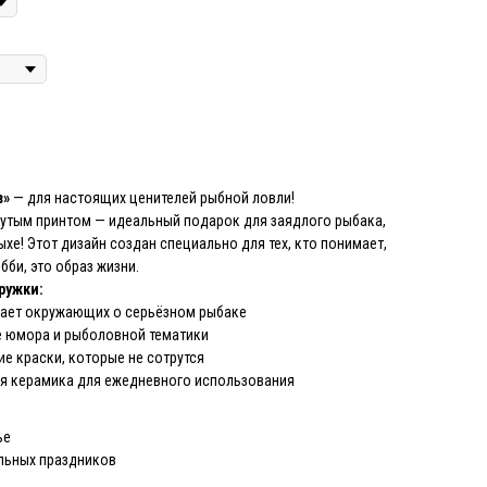
в»
— для настоящих ценителей рыбной ловли!
рутым принтом — идеальный подарок для заядлого рыбака,
хе! Этот дизайн создан специально для тех, кто понимает,
бби, это образ жизни.
ружки:
ает окружающих о серьёзном рыбаке
 юмора и рыболовной тематики
е краски, которые не сотрутся
я керамика для ежедневного использования
ье
льных праздников