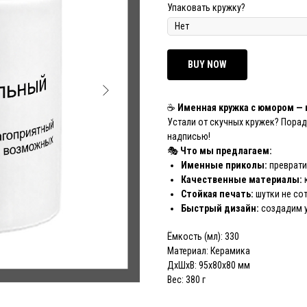
Упаковать кружку?
BUY NOW
☕
Именная кружка с юмором — 
Устали от скучных кружек? Порад
надписью!
🎭
Что мы предлагаем:
Именные приколы:
преврати
Качественные материалы:
Стойкая печать:
шутки не со
Быстрый дизайн:
создадим у
Ёмкость (мл): 330
Материал: Керамика
ДxШxВ: 95x80x80 мм
Вес: 380 г