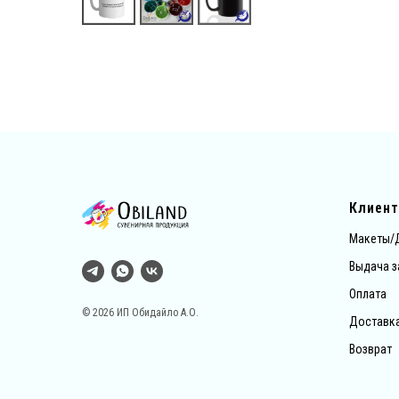
Клиен
Макеты/
Выдача з
Оплата
© 2026 ИП Обидайло А.О.
Доставк
Возврат