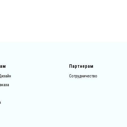
там
Партнерам
Дизайн
Сотрудничество
аказа
а