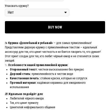
Упаковать кружку?
BUY NOW
☕
Кружка «Дохлебывай и уебывай»
— для самых прямолинейных!
Представляем дерзкую кружку с прямолинейным текстом — идеальный
аксессуар для тех, кто ценит честность и не боится говорить то, что думает!
Этот принт создан для тех, кто любит чёрный юмор и не стесняется своих
эмоций.
✨
Особенности нашей прямолинейной кружки:
Откровенный текст:
честное высказывание без прикрас
Дерзкий стиль:
прямолинейность в чистом виде
Качественная печать:
стойкие краски, которые не сотрутся
Прочный материал:
надёжная керамика для ежедневного
использования
🎁
Идеально подойдёт для:
Любителей чёрного юмора
Тех, кто ценит прямоту
Ценителей неформального общения