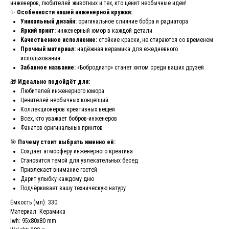
инженеров, любителей животных и тех, кто ценит необычные идеи!
✨
Особенности нашей инженерной кружки:
Уникальный дизайн:
оригинальное слияние бобра и радиатора
Яркий принт:
инженерный юмор в каждой детали
Качественное исполнение:
стойкие краски, не стираются со временем
Прочный материал:
надёжная керамика для ежедневного
использования
Забавное название:
«Бобродиатр» станет хитом среди ваших друзей
🎁
Идеально подойдёт для:
Любителей инженерного юмора
Ценителей необычных концепций
Коллекционеров креативных вещей
Всех, кто уважает бобров-инженеров
Фанатов оригинальных принтов
🎯
Почему стоит выбрать именно её:
Создаёт атмосферу инженерного креатива
Становится темой для увлекательных бесед
Привлекает внимание гостей
Дарит улыбку каждому дню
Подчёркивает вашу техническую натуру
Ёмкость (мл): 330
Материал: Керамика
lwh: 95x80x80 mm