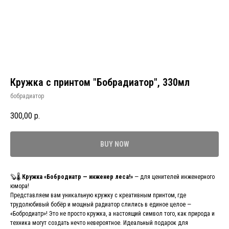
Кружка с принтом "Бобрадиатор", 330мл
бобрадиатор
300,00
р.
BUY NOW
🦫🌡️
Кружка «Бобродиатр — инженер леса!»
— для ценителей инженерного
юмора!
Представляем вам уникальную кружку с креативным принтом, где
трудолюбивый бобёр и мощный радиатор слились в единое целое —
«Бобродиатр»! Это не просто кружка, а настоящий символ того, как природа и
техника могут создать нечто невероятное. Идеальный подарок для